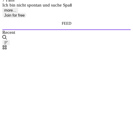
7 Fans
Ich bin nicht spontan und suche Spaß
more...
Join for free
FEED
Recent
Pinned
Post