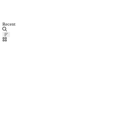
MEDIA STORE
SHOP
Recent
Pinned
Post