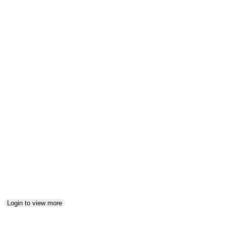
DarkAngelNature
Mar
10,
2025
Login
3
Login to view more