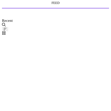
FEED
MEDIA STORE
Recent
Pinned
Post