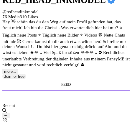
@redheadinkmodel
76 Media
310 Likes
Hey 👋 schön das du den Weg auf mein Profil gefunden hat, das
freut mich! Ich bin die Chrissi . Was erwartet dich hier bei mir? ⭐️
Täglich neue Posts ⭐️ Täglich neue Bilder ⭐ Videos 💬 Nette Chats
mit mir 🥰 Gerne kannst du dir auch etwas wünschen! Schreibe mir
deinen Wunsch! .. Du bist hier genau richtig drückt auf Abo und du
wirst es lieben 🔥💋 .. Viel Spaß ihr süßen 💋💋💋 .. ⛔ Rechtliches:
unerlaubte Verbreitung der digitalen Inhalte aus meinem FansyME ist
nicht gestattet und wird rechtlich verfolgt! ⛔
more...
Join for free
FEED
MEDIA STORE
Recent
Pinned