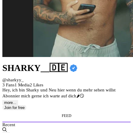
SHARKY__🇩🇪
@sharkyy_
3 Fans
1 Media
2 Likes
Hey, ich bin Sharky und Neu hier wenn du mehr sehen willst
Abonnier mich gerne ich warte auf dich🌶️😏
more...
Join for free
FEED
Recent